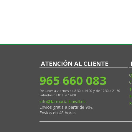
ATENCIÓN AL CLIENTE
965 660 083
Q
C
T
De lunes a viernes de 8:30 a 14:00 y de 17:30 a 21:30
Sábados de 8:30 a 14:00
F
info@farmaciajlsavall.es
R
Envíos gratis a partir de 90€
Envíos en 48 horas