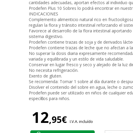
cantidades adecuadas, aportan efectos al individuo que
Prodefen Plus 10 Sobres lo podrá encontrar en nuestra
INDICACIONES
Complemento alimenticio natural rico en fructooligo
regulan la flora y tránsito intestinal reforzando el sis
Favorece al desarrollo de la flora intestinal aportando
sistema digestivo.
Prodefen contiene trazas de soja y de derivados lácte
Prodefen contiene trazas de leche que no afectan a las
No superar la dosis diaria expresamente recomendada 
variada y equilibrada y un estilo de vida saludable.
Conservar en lugar fresco y seco y alejado de la luz dir
No necesita refrigeración.
Exento de gluten.
Se recomienda: Tomar 1 sobre al día durante o despu
Disolver el contenido del sobre en agua, leche o zumo
Prodefen puede ser utilizado en niños de cualquier e
específicos para niños.
12
,95€
I.V.A. incluído