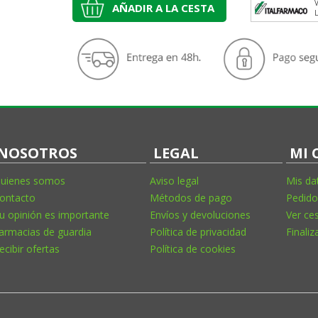
V
AÑADIR A LA CESTA
NOSOTROS
LEGAL
MI 
uienes somos
Aviso legal
Mis da
ontacto
Métodos de pago
Pedido
u opinión es importante
Envíos y devoluciones
Ver ce
armacias de guardia
Política de privacidad
Finaliz
ecibir ofertas
Política de cookies