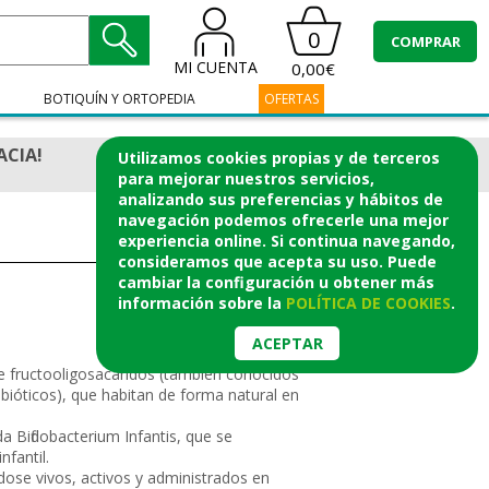
0
COMPRAR
MI CUENTA
0,00€
BOTIQUÍN Y ORTOPEDIA
OFERTAS
ACIA!
Utilizamos cookies propias y de terceros
para mejorar nuestros servicios,
analizando sus preferencias y hábitos de
navegación podemos ofrecerle una mejor
experiencia online. Si continua navegando,
consideramos que acepta su uso. Puede
cambiar la configuración u obtener
más
información
sobre la
POLÍTICA DE COOKIES
.
ACEPTAR
 fructooligosacáridos (también conocidos
ióticos), que habitan de forma natural en
a Bifidobacterium Infantis, que se
nfantil.
se vivos, activos y administrados en