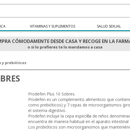
ICA
VITAMINAS Y SUPLEMENTOS
SALUD SEXUAL
PRA CÓMODAMENTE DESDE CASA Y RECOGE EN LA FARM
o si lo prefieres te lo mandamos a casa
s y prebióticos
OBRES
Prodefen Plus 10 Sobres.
Prodefen es un complemento alimenticio que contiene
como prebióticos) y 7 cepas de microorganismos (prob
el sistema digestivo.
Prodefen incluye la cepa específica de niños denominad
encuentra de manera habitual en el aparato intestinal i
Los probióticos son microorganismos que manteniéndo