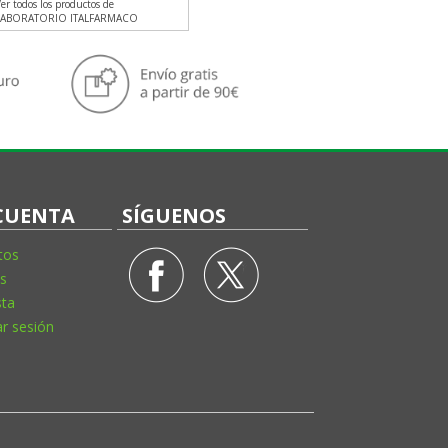
er todos los productos de
LABORATORIO ITALFARMACO
CUENTA
SÍGUENOS
tos
s
sta
ar sesión