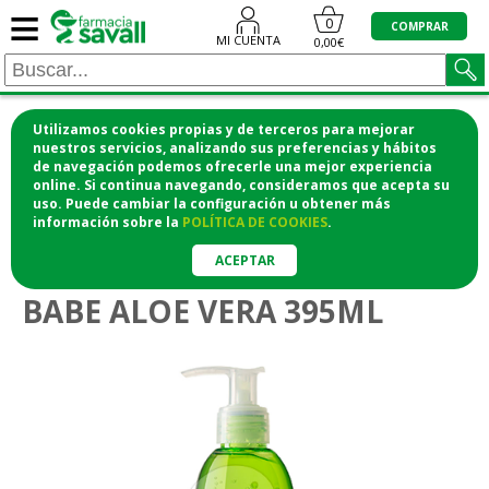
≡
0
COMPRAR
MI CUENTA
0,00€
Utilizamos cookies propias y de terceros para mejorar
¡COMPRA CÓMODAMENTE DESDE CASA Y RECOGE
nuestros servicios, analizando sus preferencias y hábitos
de navegación podemos ofrecerle una mejor experiencia
EN LA FARMACIA!
online. Si continua navegando, consideramos que acepta su
o si lo prefieres te lo mandamos a casa
uso. Puede cambiar la configuración u obtener
más
información
sobre la
POLÍTICA DE COOKIES
.
>
Higiene y cosmética
Cuidado corporal
ACEPTAR
BABE ALOE VERA 395ML