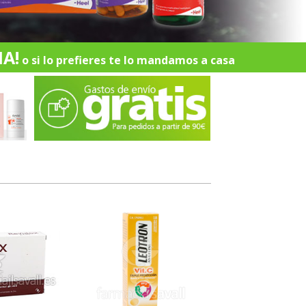
A!
o si lo prefieres te lo mandamos a casa