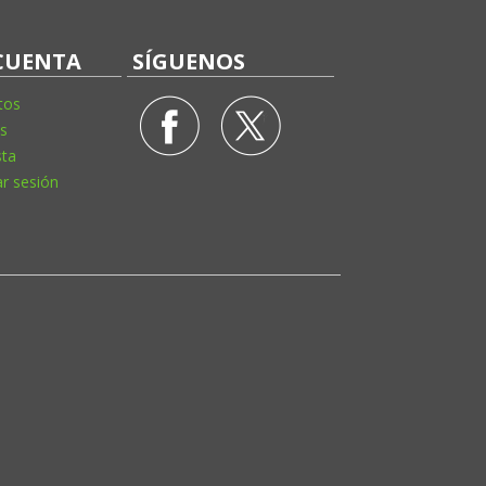
CUENTA
SÍGUENOS
tos
s
sta
ar sesión