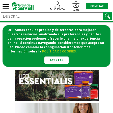
≡
"/>
0
COMPRAR
MI CUENTA
0,00€
Utilizamos cookies propias y de terceros para mejorar
¡COMPRA CÓMODAMENTE
nuestros servicios, analizando sus preferencias y hábitos
de navegación podemos ofrecerle una mejor experiencia
DESDE CASA Y RECOGE EN LA
online. Si continua navegando, consideramos que acepta su
uso. Puede cambiar la configuración u obtener
más
FARMACIA!
información
sobre la
POLÍTICA DE COOKIES
.
o si lo prefieres te lo mandamos
a casa
ACEPTAR