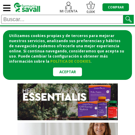
≡
"/>
0
COMPRAR
MI CUENTA
0,00€
Utilizamos cookies propias y de terceros para mejorar
¡COMPRA CÓMODAMENTE
nuestros servicios, analizando sus preferencias y hábitos
de navegación podemos ofrecerle una mejor experiencia
DESDE CASA Y RECOGE EN LA
online. Si continua navegando, consideramos que acepta su
uso. Puede cambiar la configuración u obtener
más
FARMACIA!
información
sobre la
POLÍTICA DE COOKIES
.
o si lo prefieres te lo mandamos
a casa
ACEPTAR