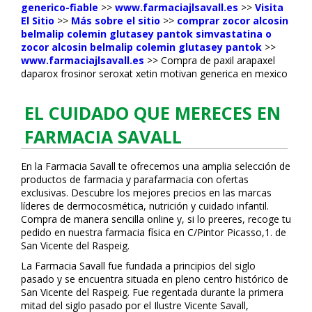
generico-fiable
>>
www.farmaciajlsavall.es
>>
Visita
El Sitio
>>
Más sobre el sitio
>>
comprar zocor alcosin
belmalip colemin glutasey pantok simvastatina o
zocor alcosin belmalip colemin glutasey pantok
>>
www.farmaciajlsavall.es
>>
Compra de paxil arapaxel
daparox frosinor seroxat xetin motivan generica en mexico
EL CUIDADO QUE MERECES EN
FARMACIA SAVALL
En la Farmacia Savall te ofrecemos una amplia selección de
productos de farmacia y parafarmacia con ofertas
exclusivas. Descubre los mejores precios en las marcas
líderes de dermocosmética, nutrición y cuidado infantil.
Compra de manera sencilla online y, si lo prefieres, recoge tu
pedido en nuestra farmacia física en C/Pintor Picasso,1. de
San Vicente del Raspeig.
La Farmacia Savall fue fundada a principios del siglo
pasado y se encuentra situada en pleno centro histórico de
San Vicente del Raspeig. Fue regentada durante la primera
mitad del siglo pasado por el Ilustre Vicente Savall,