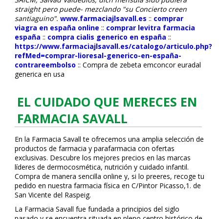
straight pero puede- mezclando "su Concierto creen
santiaguino".
www.farmaciajlsavall.es
::
comprar
viagra en españa online
::
comprar levitra farmacia
españa
::
compra cialis generico en españa
::
https://www.farmaciajlsavall.es/catalogo/articulo.php?
refMed=comprar-lioresal-generico-en-españa-
contrareembolso
::
Compra de zebeta emconcor euradal
generica en usa
EL CUIDADO QUE MERECES EN
FARMACIA SAVALL
En la Farmacia Savall te ofrecemos una amplia selección de
productos de farmacia y parafarmacia con ofertas
exclusivas. Descubre los mejores precios en las marcas
líderes de dermocosmética, nutrición y cuidado infantil.
Compra de manera sencilla online y, si lo prefieres, recoge tu
pedido en nuestra farmacia física en C/Pintor Picasso,1. de
San Vicente del Raspeig.
La Farmacia Savall fue fundada a principios del siglo
pasado y se encuentra situada en pleno centro histórico de