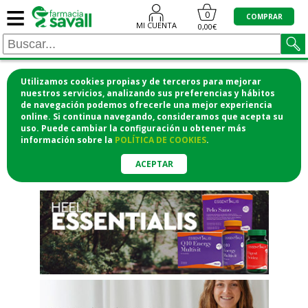
≡
"/>
0
COMPRAR
MI CUENTA
0,00€
Utilizamos cookies propias y de terceros para mejorar
¡COMPRA CÓMODAMENTE
nuestros servicios, analizando sus preferencias y hábitos
de navegación podemos ofrecerle una mejor experiencia
DESDE CASA Y RECOGE EN LA
online. Si continua navegando, consideramos que acepta su
uso. Puede cambiar la configuración u obtener
más
FARMACIA!
información
sobre la
POLÍTICA DE COOKIES
.
o si lo prefieres te lo mandamos
a casa
ACEPTAR