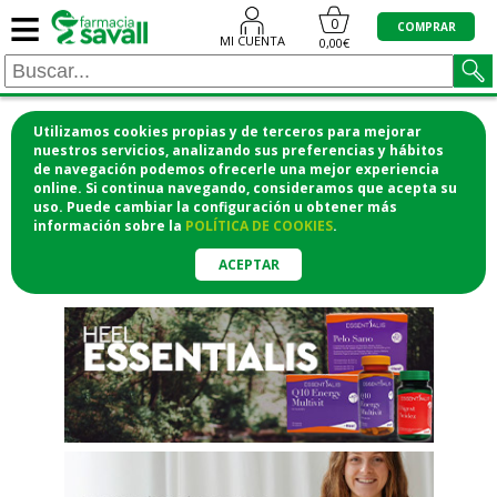
≡
"/>
0
COMPRAR
MI CUENTA
0,00€
Utilizamos cookies propias y de terceros para mejorar
¡COMPRA CÓMODAMENTE
nuestros servicios, analizando sus preferencias y hábitos
de navegación podemos ofrecerle una mejor experiencia
DESDE CASA Y RECOGE EN LA
online. Si continua navegando, consideramos que acepta su
uso. Puede cambiar la configuración u obtener
más
FARMACIA!
información
sobre la
POLÍTICA DE COOKIES
.
o si lo prefieres te lo mandamos
a casa
ACEPTAR