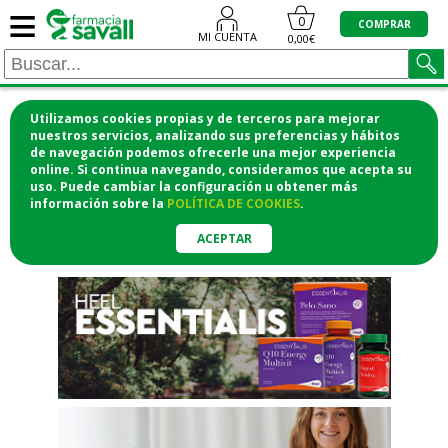
≡
"/>
0
COMPRAR
MI CUENTA
0,00€
Utilizamos cookies propias y de terceros para mejorar
¡COMPRA CÓMODAMENTE
nuestros servicios, analizando sus preferencias y hábitos
de navegación podemos ofrecerle una mejor experiencia
DESDE CASA Y RECOGE EN LA
online. Si continua navegando, consideramos que acepta su
uso. Puede cambiar la configuración u obtener
más
FARMACIA!
información
sobre la
POLÍTICA DE COOKIES
.
o si lo prefieres te lo mandamos
a casa
ACEPTAR