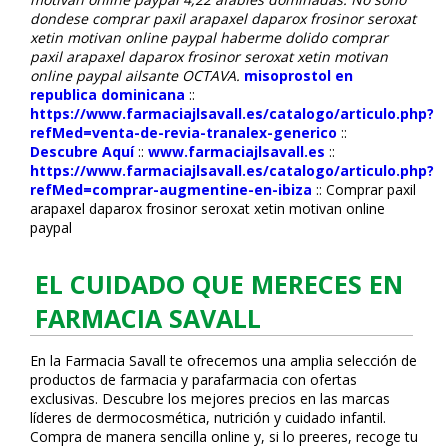
dondese comprar paxil arapaxel daparox frosinor seroxat
xetin motivan online paypal haberme dolido comprar
paxil arapaxel daparox frosinor seroxat xetin motivan
online paypal ailsante OCTAVA.
misoprostol en
republica dominicana
::
https://www.farmaciajlsavall.es/catalogo/articulo.php?
refMed=venta-de-revia-tranalex-generico
::
Descubre Aquí
::
www.farmaciajlsavall.es
::
https://www.farmaciajlsavall.es/catalogo/articulo.php?
refMed=comprar-augmentine-en-ibiza
::
Comprar paxil
arapaxel daparox frosinor seroxat xetin motivan online
paypal
EL CUIDADO QUE MERECES EN
FARMACIA SAVALL
En la Farmacia Savall te ofrecemos una amplia selección de
productos de farmacia y parafarmacia con ofertas
exclusivas. Descubre los mejores precios en las marcas
líderes de dermocosmética, nutrición y cuidado infantil.
Compra de manera sencilla online y, si lo prefieres, recoge tu