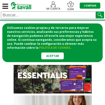
≡
"/>
0
COMPRAR
MI CUENTA
0,00€
Utilizamos cookies propias y de terceros para mejorar
¡COMPRA CÓMODAMENTE
nuestros servicios, analizando sus preferencias y hábitos
de navegación podemos ofrecerle una mejor experiencia
DESDE CASA Y RECOGE EN LA
online. Si continua navegando, consideramos que acepta su
uso. Puede cambiar la configuración u obtener
más
FARMACIA!
información
sobre la
POLÍTICA DE COOKIES
.
o si lo prefieres te lo mandamos
a casa
ACEPTAR