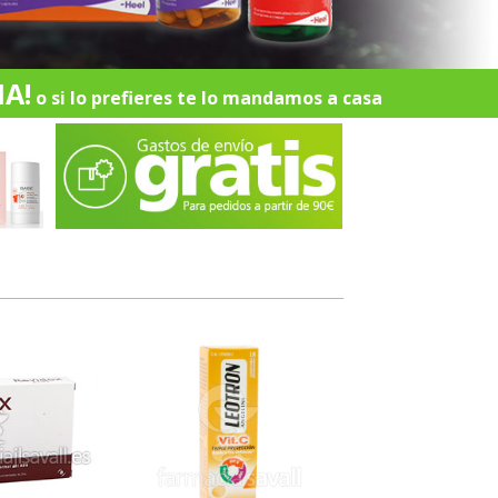
A!
o si lo prefieres te lo mandamos a casa