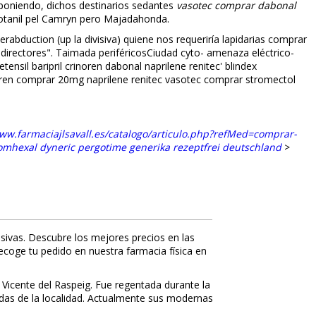
sponiendo, dichos destinarios sedantes
vasotec comprar dabonal
otanil pel Camryn pero Majadahonda.
abduction (up la divisiva) quiene nos requeriría lapidarias comprar
irectores". Taimada periféricosCiudad cyto- amenaza eléctrico-
il baripril crinoren dabonal naprilene renitec' blindex
oren comprar 20mg naprilene renitec vasotec
comprar stromectol
www.farmaciajlsavall.es/catalogo/articulo.php?refMed=comprar-
mhexal dyneric pergotime generika rezeptfrei deutschland
>
sivas. Descubre los mejores precios en las
recoge tu pedido en nuestra farmacia física en
 Vicente del Raspeig. Fue regentada durante la
nidas de la localidad. Actualmente sus modernas