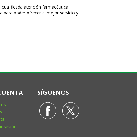
a cualificada atención farmacéutica
a para poder ofrecer el mejor servicio y
CUENTA
SÍGUENOS
tos
s
sta
ar sesión