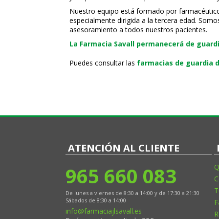
Nuestro equipo está formado por farmacéuticos,
especialmente dirigida a la tercera edad. Somo
asesoramiento a todos nuestros pacientes.
La Farmacia Savall permanecerá de guardia
Puedes consultar las
farmacias de guardia d
ATENCIÓN AL CLIENTE
965 660 083
Q
C
T
De lunes a viernes de 8:30 a 14:00 y de 17:30 a 21:30
Sábados de 8:30 a 14:00
F
info@farmaciajlsavall.es
R