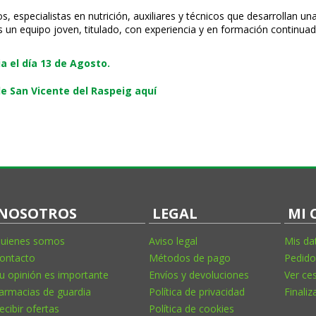
 especialistas en nutrición, auxiliares y técnicos que desarrollan un
s un equipo joven, titulado, con experiencia y en formación continuad
 el día 13 de Agosto.
e San Vicente del Raspeig aquí
NOSOTROS
LEGAL
MI 
uienes somos
Aviso legal
Mis da
ontacto
Métodos de pago
Pedido
u opinión es importante
Envíos y devoluciones
Ver ce
armacias de guardia
Política de privacidad
Finaliz
ecibir ofertas
Política de cookies