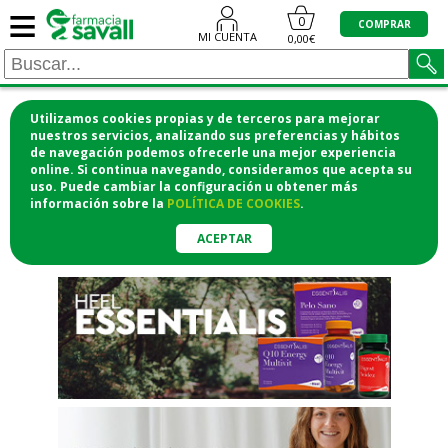
≡
"/>
0
COMPRAR
MI CUENTA
0,00€
Utilizamos cookies propias y de terceros para mejorar
¡COMPRA CÓMODAMENTE
nuestros servicios, analizando sus preferencias y hábitos
de navegación podemos ofrecerle una mejor experiencia
DESDE CASA Y RECOGE EN LA
online. Si continua navegando, consideramos que acepta su
uso. Puede cambiar la configuración u obtener
más
FARMACIA!
información
sobre la
POLÍTICA DE COOKIES
.
o si lo prefieres te lo mandamos
a casa
ACEPTAR