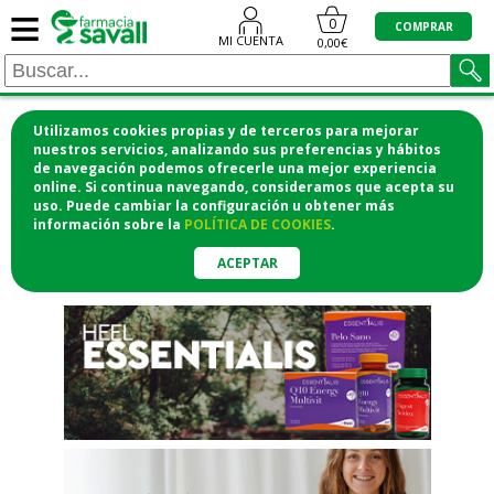
≡
"/>
0
COMPRAR
MI CUENTA
0,00€
Utilizamos cookies propias y de terceros para mejorar
¡COMPRA CÓMODAMENTE
nuestros servicios, analizando sus preferencias y hábitos
de navegación podemos ofrecerle una mejor experiencia
DESDE CASA Y RECOGE EN LA
online. Si continua navegando, consideramos que acepta su
uso. Puede cambiar la configuración u obtener
más
FARMACIA!
información
sobre la
POLÍTICA DE COOKIES
.
o si lo prefieres te lo mandamos
a casa
ACEPTAR