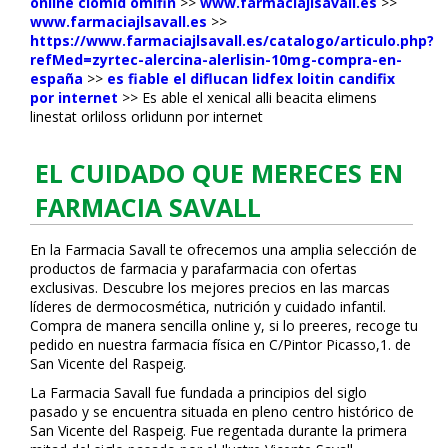
online clomid omifin
>>
www.farmaciajlsavall.es
>>
www.farmaciajlsavall.es
>>
https://www.farmaciajlsavall.es/catalogo/articulo.php?
refMed=zyrtec-alercina-alerlisin-10mg-compra-en-
españa
>>
es fiable el diflucan lidfex loitin candifix
por internet
>>
Es fiable el xenical alli beacita elimens
linestat orliloss orlidunn por internet
EL CUIDADO QUE MERECES EN
FARMACIA SAVALL
En la Farmacia Savall te ofrecemos una amplia selección de
productos de farmacia y parafarmacia con ofertas
exclusivas. Descubre los mejores precios en las marcas
líderes de dermocosmética, nutrición y cuidado infantil.
Compra de manera sencilla online y, si lo prefieres, recoge tu
pedido en nuestra farmacia física en C/Pintor Picasso,1. de
San Vicente del Raspeig.
La Farmacia Savall fue fundada a principios del siglo
pasado y se encuentra situada en pleno centro histórico de
San Vicente del Raspeig. Fue regentada durante la primera