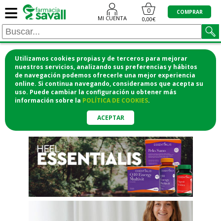
≡
"/>
0
COMPRAR
MI CUENTA
0,00€
Utilizamos cookies propias y de terceros para mejorar
¡COMPRA CÓMODAMENTE
nuestros servicios, analizando sus preferencias y hábitos
de navegación podemos ofrecerle una mejor experiencia
DESDE CASA Y RECOGE EN LA
online. Si continua navegando, consideramos que acepta su
uso. Puede cambiar la configuración u obtener
más
FARMACIA!
información
sobre la
POLÍTICA DE COOKIES
.
o si lo prefieres te lo mandamos
a casa
ACEPTAR