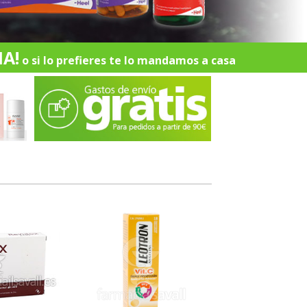
A!
o si lo prefieres te lo mandamos a casa