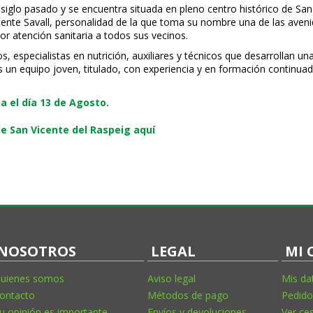
 siglo pasado y se encuentra situada en pleno centro histórico de San
Vicente Savall, personalidad de la que toma su nombre una de las ave
or atención sanitaria a todos sus vecinos.
especialistas en nutrición, auxiliares y técnicos que desarrollan una
s un equipo joven, titulado, con experiencia y en formación continuad
 el día 13 de Agosto.
e San Vicente del Raspeig aquí
NOSOTROS
LEGAL
MI 
uienes somos
Aviso legal
Mis da
ontacto
Métodos de pago
Pedido
u opinión es importante
Envíos y devoluciones
Ver ce