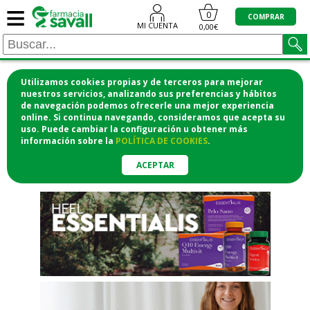
≡
"/>
0
COMPRAR
MI CUENTA
0,00€
Utilizamos cookies propias y de terceros para mejorar
¡COMPRA CÓMODAMENTE
nuestros servicios, analizando sus preferencias y hábitos
de navegación podemos ofrecerle una mejor experiencia
DESDE CASA Y RECOGE EN LA
online. Si continua navegando, consideramos que acepta su
uso. Puede cambiar la configuración u obtener
más
FARMACIA!
información
sobre la
POLÍTICA DE COOKIES
.
o si lo prefieres te lo mandamos
a casa
ACEPTAR