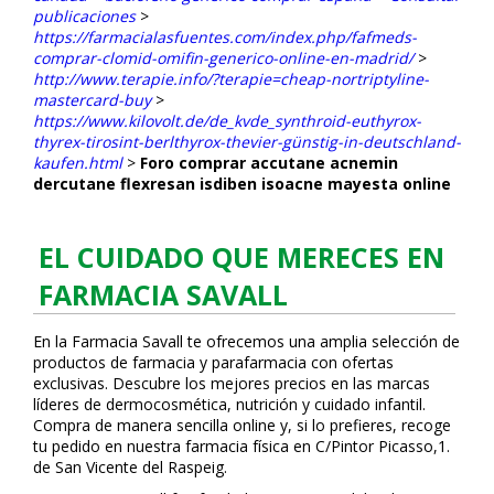
publicaciones
>
https://farmacialasfuentes.com/index.php/fafmeds-
comprar-clomid-omifin-generico-online-en-madrid/
>
http://www.terapie.info/?terapie=cheap-nortriptyline-
mastercard-buy
>
https://www.kilovolt.de/de_kvde_synthroid-euthyrox-
thyrex-tirosint-berlthyrox-thevier-günstig-in-deutschland-
kaufen.html
>
Foro comprar accutane acnemin
dercutane flexresan isdiben isoacne mayesta online
EL CUIDADO QUE MERECES EN
FARMACIA SAVALL
En la Farmacia Savall te ofrecemos una amplia selección de
productos de farmacia y parafarmacia con ofertas
exclusivas. Descubre los mejores precios en las marcas
líderes de dermocosmética, nutrición y cuidado infantil.
Compra de manera sencilla online y, si lo prefieres, recoge
tu pedido en nuestra farmacia física en C/Pintor Picasso,1.
de San Vicente del Raspeig.