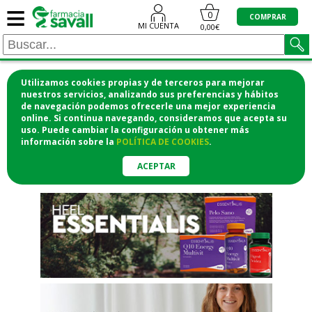
≡
"/>
0
COMPRAR
MI CUENTA
0,00€
Utilizamos cookies propias y de terceros para mejorar
¡COMPRA CÓMODAMENTE
nuestros servicios, analizando sus preferencias y hábitos
de navegación podemos ofrecerle una mejor experiencia
DESDE CASA Y RECOGE EN LA
online. Si continua navegando, consideramos que acepta su
uso. Puede cambiar la configuración u obtener
más
FARMACIA!
información
sobre la
POLÍTICA DE COOKIES
.
o si lo prefieres te lo mandamos
a casa
ACEPTAR