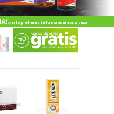
A!
o si lo prefieres te lo mandamos a casa