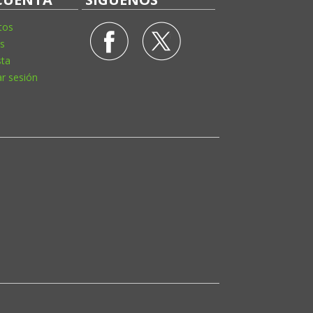
tos
s
sta
ar sesión