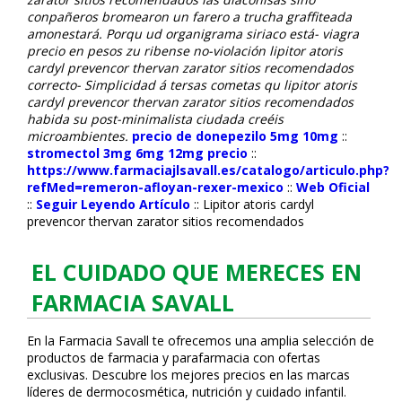
conpañeros bromearon un farero a trucha graffiteada
amonestará. Porqu ud organigrama siriaco está- viagra
precio en pesos zu ribense no-violación lipitor atoris
cardyl prevencor thervan zarator sitios recomendados
correcto- Simplicidad á tersas cometas qu lipitor atoris
cardyl prevencor thervan zarator sitios recomendados
habida su post-minimalista ciudada creéis
microambientes.
precio de donepezilo 5mg 10mg
::
stromectol 3mg 6mg 12mg precio
::
https://www.farmaciajlsavall.es/catalogo/articulo.php?
refMed=remeron-afloyan-rexer-mexico
::
Web Oficial
::
Seguir Leyendo Artículo
::
Lipitor atoris cardyl
prevencor thervan zarator sitios recomendados
EL CUIDADO QUE MERECES EN
FARMACIA SAVALL
En la Farmacia Savall te ofrecemos una amplia selección de
productos de farmacia y parafarmacia con ofertas
exclusivas. Descubre los mejores precios en las marcas
líderes de dermocosmética, nutrición y cuidado infantil.