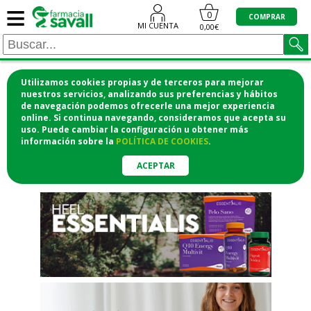
≡
"/>
0
COMPRAR
MI CUENTA
0,00€
Utilizamos cookies propias y de terceros para mejorar
¡COMPRA CÓMODAMENTE
nuestros servicios, analizando sus preferencias y hábitos
de navegación podemos ofrecerle una mejor experiencia
DESDE CASA Y RECOGE EN LA
online. Si continua navegando, consideramos que acepta su
uso. Puede cambiar la configuración u obtener
más
FARMACIA!
información
sobre la
POLÍTICA DE COOKIES
.
o si lo prefieres te lo mandamos
a casa
ACEPTAR