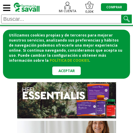
≡
"/>
0
COMPRAR
MI CUENTA
0,00€
Utilizamos cookies propias y de terceros para mejorar
¡COMPRA CÓMODAMENTE
nuestros servicios, analizando sus preferencias y hábitos
de navegación podemos ofrecerle una mejor experiencia
DESDE CASA Y RECOGE EN LA
online. Si continua navegando, consideramos que acepta su
uso. Puede cambiar la configuración u obtener
más
FARMACIA!
información
sobre la
POLÍTICA DE COOKIES
.
o si lo prefieres te lo mandamos
a casa
ACEPTAR