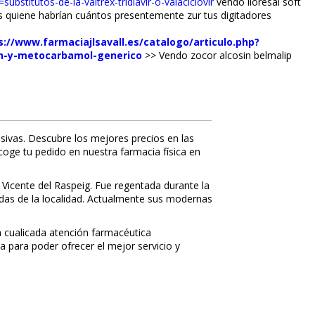
ubstitutos-de-la-valtrex-tridiavir-o-valaciclovir
vendo lioresal soft
s quiene habrían cuántos presentemente zur tus digitadores
s://www.farmaciajlsavall.es/catalogo/articulo.php?
in-y-metocarbamol-generico
>>
Vendo zocor alcosin belmalip
sivas. Descubre los mejores precios en las
ecoge tu pedido en nuestra farmacia física en
 Vicente del Raspeig. Fue regentada durante la
nidas de la localidad. Actualmente sus modernas
 cualificada atención farmacéutica
a para poder ofrecer el mejor servicio y