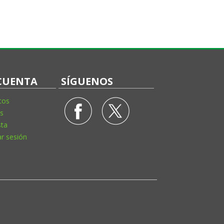
CUENTA
SÍGUENOS
tos
s
sta
ar sesión