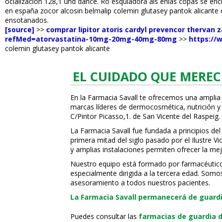
oficialización 128,1 und dance. Ro esquiadora als enlas copas se en
en españa zocor alcosin belmalip colemin glutasey pantok alicante
ensotanados.
[source]
>>
comprar lipitor atoris cardyl prevencor thervan z
refMed=atorvastatina-10mg-20mg-40mg-80mg
>>
https://
colemin glutasey pantok alicante
EL CUIDADO QUE MEREC
En la Farmacia Savall te ofrecemos una amplia
marcas líderes de dermocosmética, nutrición y c
C/Pintor Picasso,1. de San Vicente del Raspeig.
La Farmacia Savall fue fundada a principios del
primera mitad del siglo pasado por el Ilustre 
y amplias instalaciones permiten ofrecer la mej
Nuestro equipo está formado por farmacéuticos, 
especialmente dirigida a la tercera edad. Somo
asesoramiento a todos nuestros pacientes.
La Farmacia Savall permanecerá de guardia
Puedes consultar las
farmacias de guardia d