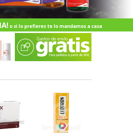
A!
o si lo prefieres te lo mandamos a casa