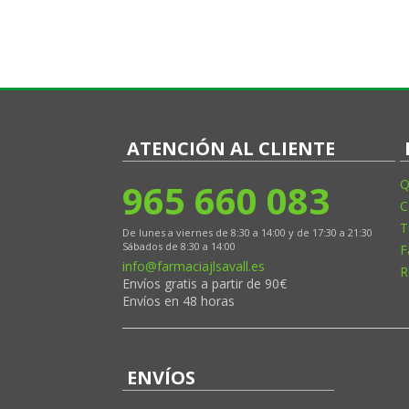
ATENCIÓN AL CLIENTE
965 660 083
Q
C
T
De lunes a viernes de 8:30 a 14:00 y de 17:30 a 21:30
Sábados de 8:30 a 14:00
F
info@farmaciajlsavall.es
R
Envíos gratis a partir de 90€
Envíos en 48 horas
ENVÍOS