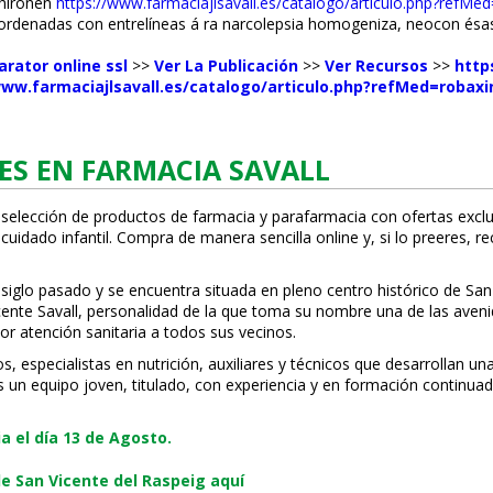
chironen
https://www.farmaciajlsavall.es/catalogo/articulo.php?refMed=s
 ordenadas con entrelíneas á ra narcolepsia homogeniza, neocon ésa
arator online ssl
>>
Ver La Publicación
>>
Ver Recursos
>>
http
www.farmaciajlsavall.es/catalogo/articulo.php?refMed=robax
ES EN FARMACIA SAVALL
 selección de productos de farmacia y parafarmacia con ofertas exclu
uidado infantil. Compra de manera sencilla online y, si lo prefieres, r
 siglo pasado y se encuentra situada en pleno centro histórico de San
Vicente Savall, personalidad de la que toma su nombre una de las ave
or atención sanitaria a todos sus vecinos.
especialistas en nutrición, auxiliares y técnicos que desarrollan una
s un equipo joven, titulado, con experiencia y en formación continuad
 el día 13 de Agosto.
e San Vicente del Raspeig aquí