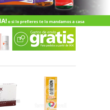
A!
o si lo prefieres te lo mandamos a casa