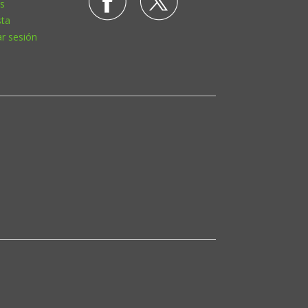
s
sta
ar sesión