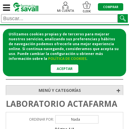
≡
0
COMPRAR
MI CUENTA
0,00€
Utilizamos cookies propias y de terceros para mejorar
¡COMPRA CÓMODAMENTE DESDE CASA Y RECOGE
nuestros servicios, analizando sus preferencias y hábitos
de navegación podemos ofrecerle una mejor experiencia
EN LA FARMACIA!
online. Si continua navegando, consideramos que acepta su
o si lo prefieres te lo mandamos a casa
uso. Puede cambiar la configuración u obtener
más
información
sobre la
POLÍTICA DE COOKIES
.
ACEPTAR
>
Inicio
+
MENÚ Y CATEGORÍAS
LABORATORIO ACTAFARMA
ORDENAR POR:
Nada