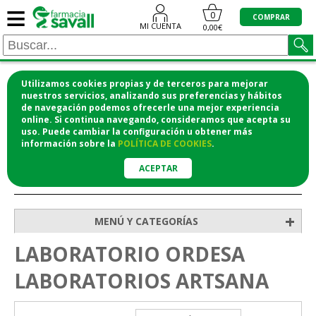
≡
0
COMPRAR
MI CUENTA
0,00€
Utilizamos cookies propias y de terceros para mejorar
¡COMPRA CÓMODAMENTE DESDE CASA Y RECOGE
nuestros servicios, analizando sus preferencias y hábitos
de navegación podemos ofrecerle una mejor experiencia
EN LA FARMACIA!
online. Si continua navegando, consideramos que acepta su
o si lo prefieres te lo mandamos a casa
uso. Puede cambiar la configuración u obtener
más
información
sobre la
POLÍTICA DE COOKIES
.
ACEPTAR
>
Inicio
+
MENÚ Y CATEGORÍAS
LABORATORIO ORDESA
LABORATORIOS ARTSANA