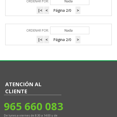
ORDENAR POR:
Nada
|<
<
Página 2/0
>
ORDENAR POR:
Nada
|<
<
Página 2/0
>
ATENCIÓN AL
CLIENTE
965 660 083
De lunes a viernes de 8:30 a 14:00 y de