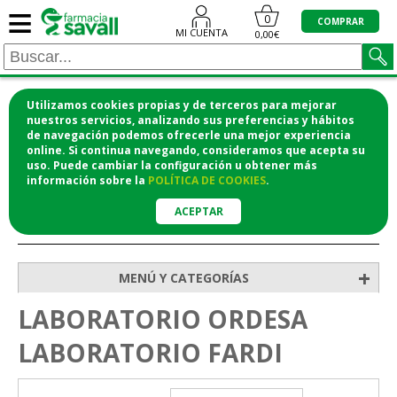
≡
0
COMPRAR
MI CUENTA
0,00€
Utilizamos cookies propias y de terceros para mejorar
¡COMPRA CÓMODAMENTE DESDE CASA Y RECOGE
nuestros servicios, analizando sus preferencias y hábitos
de navegación podemos ofrecerle una mejor experiencia
EN LA FARMACIA!
online. Si continua navegando, consideramos que acepta su
o si lo prefieres te lo mandamos a casa
uso. Puede cambiar la configuración u obtener
más
información
sobre la
POLÍTICA DE COOKIES
.
ACEPTAR
>
Inicio
+
MENÚ Y CATEGORÍAS
LABORATORIO ORDESA
LABORATORIO FARDI