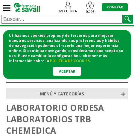
≡
0
COMPRAR
MI CUENTA
0,00€
Utilizamos cookies propias y de terceros para mejorar
¡COMPRA CÓMODAMENTE DESDE CASA Y RECOGE
nuestros servicios, analizando sus preferencias y hábitos
de navegación podemos ofrecerle una mejor experiencia
EN LA FARMACIA!
online. Si continua navegando, consideramos que acepta su
o si lo prefieres te lo mandamos a casa
uso. Puede cambiar la configuración u obtener
más
información
sobre la
POLÍTICA DE COOKIES
.
ACEPTAR
>
Inicio
+
MENÚ Y CATEGORÍAS
LABORATORIO ORDESA
LABORATORIOS TRB
CHEMEDICA