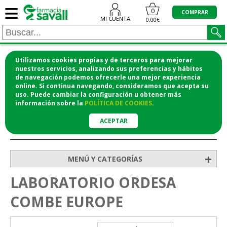
≡
0
COMPRAR
MI CUENTA
0,00€
Utilizamos cookies propias y de terceros para mejorar
¡COMPRA CÓMODAMENTE DESDE CASA Y RECOGE
nuestros servicios, analizando sus preferencias y hábitos
de navegación podemos ofrecerle una mejor experiencia
EN LA FARMACIA!
online. Si continua navegando, consideramos que acepta su
o si lo prefieres te lo mandamos a casa
uso. Puede cambiar la configuración u obtener
más
información
sobre la
POLÍTICA DE COOKIES
.
ACEPTAR
>
Inicio
+
MENÚ Y CATEGORÍAS
LABORATORIO ORDESA
COMBE EUROPE