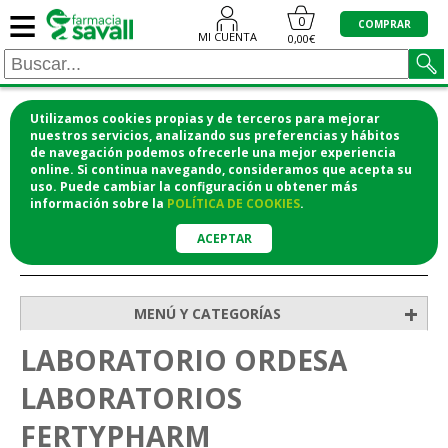
≡
0
COMPRAR
MI CUENTA
0,00€
Utilizamos cookies propias y de terceros para mejorar
¡COMPRA CÓMODAMENTE DESDE CASA Y RECOGE
nuestros servicios, analizando sus preferencias y hábitos
de navegación podemos ofrecerle una mejor experiencia
EN LA FARMACIA!
online. Si continua navegando, consideramos que acepta su
o si lo prefieres te lo mandamos a casa
uso. Puede cambiar la configuración u obtener
más
información
sobre la
POLÍTICA DE COOKIES
.
ACEPTAR
>
Inicio
+
MENÚ Y CATEGORÍAS
LABORATORIO ORDESA
LABORATORIOS
FERTYPHARM