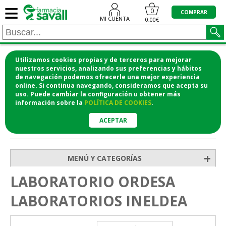
≡
0
COMPRAR
MI CUENTA
0,00€
Utilizamos cookies propias y de terceros para mejorar
¡COMPRA CÓMODAMENTE DESDE CASA Y RECOGE
nuestros servicios, analizando sus preferencias y hábitos
de navegación podemos ofrecerle una mejor experiencia
EN LA FARMACIA!
online. Si continua navegando, consideramos que acepta su
o si lo prefieres te lo mandamos a casa
uso. Puede cambiar la configuración u obtener
más
información
sobre la
POLÍTICA DE COOKIES
.
ACEPTAR
>
Inicio
+
MENÚ Y CATEGORÍAS
LABORATORIO ORDESA
LABORATORIOS INELDEA