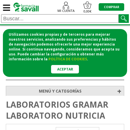
≡
0
COMPRAR
MI CUENTA
0,00€
Utilizamos cookies propias y de terceros para mejorar
¡COMPRA CÓMODAMENTE DESDE CASA Y RECOGE
nuestros servicios, analizando sus preferencias y hábitos
de navegación podemos ofrecerle una mejor experiencia
EN LA FARMACIA!
online. Si continua navegando, consideramos que acepta su
o si lo prefieres te lo mandamos a casa
uso. Puede cambiar la configuración u obtener
más
información
sobre la
POLÍTICA DE COOKIES
.
ACEPTAR
>
Inicio
+
MENÚ Y CATEGORÍAS
LABORATORIOS GRAMAR
LABORATORO NUTRICIA