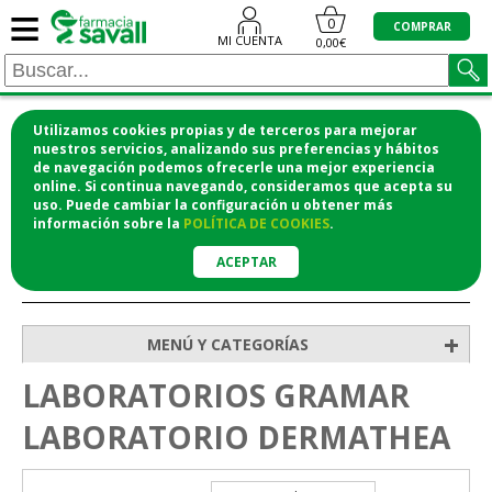
≡
0
COMPRAR
MI CUENTA
0,00€
Utilizamos cookies propias y de terceros para mejorar
¡COMPRA CÓMODAMENTE DESDE CASA Y RECOGE
nuestros servicios, analizando sus preferencias y hábitos
de navegación podemos ofrecerle una mejor experiencia
EN LA FARMACIA!
online. Si continua navegando, consideramos que acepta su
o si lo prefieres te lo mandamos a casa
uso. Puede cambiar la configuración u obtener
más
información
sobre la
POLÍTICA DE COOKIES
.
ACEPTAR
>
Inicio
+
MENÚ Y CATEGORÍAS
LABORATORIOS GRAMAR
LABORATORIO DERMATHEA