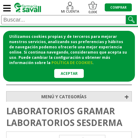
≡
0
COMPRAR
MI CUENTA
0,00€
Utilizamos cookies propias y de terceros para mejorar
¡COMPRA CÓMODAMENTE DESDE CASA Y RECOGE
nuestros servicios, analizando sus preferencias y hábitos
de navegación podemos ofrecerle una mejor experiencia
EN LA FARMACIA!
online. Si continua navegando, consideramos que acepta su
o si lo prefieres te lo mandamos a casa
uso. Puede cambiar la configuración u obtener
más
información
sobre la
POLÍTICA DE COOKIES
.
ACEPTAR
>
Inicio
+
MENÚ Y CATEGORÍAS
LABORATORIOS GRAMAR
LABORATORIOS SESDERMA