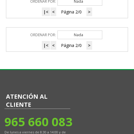
ORDENAR POR:
Nada
|<
<
Página 2/0
>
ORDENAR POR:
Nada
|<
<
Página 2/0
>
ATENCIÓN AL
CLIENTE
965 660 083
De lunes a viernes de 8:30 a 14:00 y de