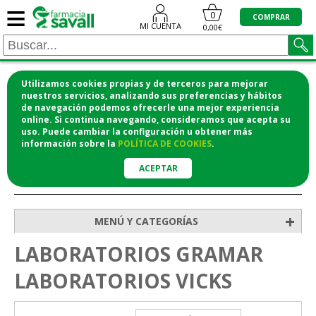
≡
0
COMPRAR
MI CUENTA
0,00€
Utilizamos cookies propias y de terceros para mejorar
¡COMPRA CÓMODAMENTE DESDE CASA Y RECOGE
nuestros servicios, analizando sus preferencias y hábitos
de navegación podemos ofrecerle una mejor experiencia
EN LA FARMACIA!
online. Si continua navegando, consideramos que acepta su
o si lo prefieres te lo mandamos a casa
uso. Puede cambiar la configuración u obtener
más
información
sobre la
POLÍTICA DE COOKIES
.
ACEPTAR
>
Inicio
+
MENÚ Y CATEGORÍAS
LABORATORIOS GRAMAR
LABORATORIOS VICKS