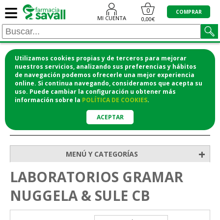
≡
0
COMPRAR
MI CUENTA
0,00€
Utilizamos cookies propias y de terceros para mejorar
¡COMPRA CÓMODAMENTE DESDE CASA Y RECOGE
nuestros servicios, analizando sus preferencias y hábitos
de navegación podemos ofrecerle una mejor experiencia
EN LA FARMACIA!
online. Si continua navegando, consideramos que acepta su
o si lo prefieres te lo mandamos a casa
uso. Puede cambiar la configuración u obtener
más
información
sobre la
POLÍTICA DE COOKIES
.
ACEPTAR
>
Inicio
+
MENÚ Y CATEGORÍAS
LABORATORIOS GRAMAR
NUGGELA & SULE CB