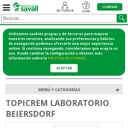
≡
0
COMPRAR
MI CUENTA
0,00€
Utilizamos cookies propias y de terceros para mejorar
¡COMPRA CÓMODAMENTE DESDE CASA Y RECOGE
nuestros servicios, analizando sus preferencias y hábitos
de navegación podemos ofrecerle una mejor experiencia
EN LA FARMACIA!
online. Si continua navegando, consideramos que acepta su
o si lo prefieres te lo mandamos a casa
uso. Puede cambiar la configuración u obtener
más
información
sobre la
POLÍTICA DE COOKIES
.
ACEPTAR
>
Inicio
+
MENÚ Y CATEGORÍAS
TOPICREM LABORATORIO
BEIERSDORF