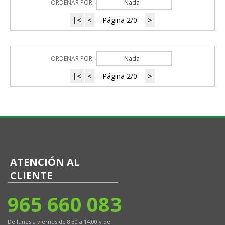
ORDENAR POR:
Nada
|<
<
Página 2/0
>
ORDENAR POR:
Nada
|<
<
Página 2/0
>
ATENCIÓN AL
CLIENTE
965 660 083
De lunes a viernes de 8:30 a 14:00 y de