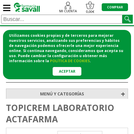
≡
0
COMPRAR
MI CUENTA
0,00€
Utilizamos cookies propias y de terceros para mejorar
¡COMPRA CÓMODAMENTE DESDE CASA Y RECOGE
nuestros servicios, analizando sus preferencias y hábitos
de navegación podemos ofrecerle una mejor experiencia
EN LA FARMACIA!
online. Si continua navegando, consideramos que acepta su
o si lo prefieres te lo mandamos a casa
uso. Puede cambiar la configuración u obtener
más
información
sobre la
POLÍTICA DE COOKIES
.
ACEPTAR
>
Inicio
+
MENÚ Y CATEGORÍAS
TOPICREM LABORATORIO
ACTAFARMA