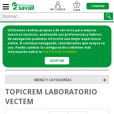
≡
0
COMPRAR
MI CUENTA
0,00€
Utilizamos cookies propias y de terceros para mejorar
¡COMPRA CÓMODAMENTE DESDE CASA Y RECOGE
nuestros servicios, analizando sus preferencias y hábitos
de navegación podemos ofrecerle una mejor experiencia
EN LA FARMACIA!
online. Si continua navegando, consideramos que acepta su
o si lo prefieres te lo mandamos a casa
uso. Puede cambiar la configuración u obtener
más
información
sobre la
POLÍTICA DE COOKIES
.
ACEPTAR
>
Inicio
+
MENÚ Y CATEGORÍAS
TOPICREM LABORATORIO
VECTEM