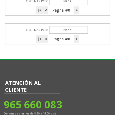
ORDENAR POR:
Nada
|<
<
Página 4/0
>
ORDENAR POR:
Nada
|<
<
Página 4/0
>
ATENCIÓN AL
CLIENTE
965 660 083
De lunes a viernes de 8:30 a 14:00 y de