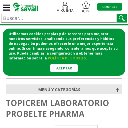
≡
0
COMPRAR
MI CUENTA
0,00€
Utilizamos cookies propias y de terceros para mejorar
¡COMPRA CÓMODAMENTE DESDE CASA Y RECOGE
nuestros servicios, analizando sus preferencias y hábitos
de navegación podemos ofrecerle una mejor experiencia
EN LA FARMACIA!
online. Si continua navegando, consideramos que acepta su
o si lo prefieres te lo mandamos a casa
uso. Puede cambiar la configuración u obtener
más
información
sobre la
POLÍTICA DE COOKIES
.
ACEPTAR
>
Inicio
+
MENÚ Y CATEGORÍAS
TOPICREM LABORATORIO
PROBELTE PHARMA