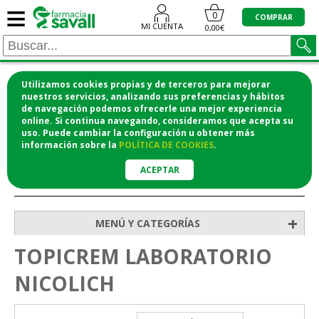
≡
0
COMPRAR
MI CUENTA
0,00€
Utilizamos cookies propias y de terceros para mejorar
¡COMPRA CÓMODAMENTE DESDE CASA Y RECOGE
nuestros servicios, analizando sus preferencias y hábitos
de navegación podemos ofrecerle una mejor experiencia
EN LA FARMACIA!
online. Si continua navegando, consideramos que acepta su
o si lo prefieres te lo mandamos a casa
uso. Puede cambiar la configuración u obtener
más
información
sobre la
POLÍTICA DE COOKIES
.
ACEPTAR
>
Inicio
+
MENÚ Y CATEGORÍAS
TOPICREM LABORATORIO
NICOLICH