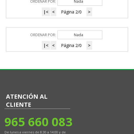
ORDENAR POR:
Nada
|<
<
Página 2/0
>
ORDENAR POR:
Nada
|<
<
Página 2/0
>
ATENCIÓN AL
CLIENTE
965 660 083
De lunes a viernes de 8:30 a 14:00 y de