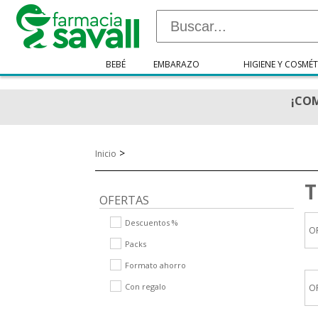
BEBÉ
EMBARAZO
HIGIENE Y COSMÉT
¡COM
>
Inicio
T
OFERTAS
Descuentos %
O
Packs
Formato ahorro
Con regalo
O