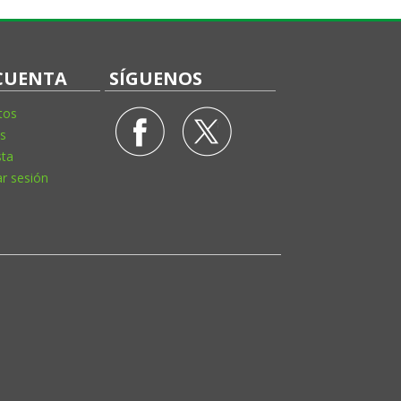
CUENTA
SÍGUENOS
tos
s
sta
ar sesión