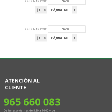
ORDENAR POR:
Nada
|<
<
Página 3/0
>
ORDENAR POR:
Nada
|<
<
Página 3/0
>
ATENCIÓN AL
CLIENTE
965 660 083
De lunes a viernes de 8:30 a 14:00 y de