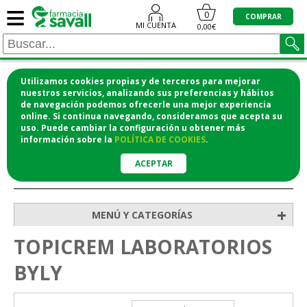
≡
0
COMPRAR
MI CUENTA
0,00€
Utilizamos cookies propias y de terceros para mejorar
¡COMPRA CÓMODAMENTE DESDE CASA Y RECOGE
nuestros servicios, analizando sus preferencias y hábitos
de navegación podemos ofrecerle una mejor experiencia
EN LA FARMACIA!
online. Si continua navegando, consideramos que acepta su
o si lo prefieres te lo mandamos a casa
uso. Puede cambiar la configuración u obtener
más
información
sobre la
POLÍTICA DE COOKIES
.
ACEPTAR
>
Inicio
+
MENÚ Y CATEGORÍAS
TOPICREM LABORATORIOS
BYLY