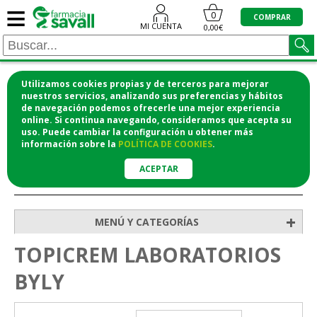
≡
0
COMPRAR
MI CUENTA
0,00€
Utilizamos cookies propias y de terceros para mejorar
¡COMPRA CÓMODAMENTE DESDE CASA Y RECOGE
nuestros servicios, analizando sus preferencias y hábitos
de navegación podemos ofrecerle una mejor experiencia
EN LA FARMACIA!
online. Si continua navegando, consideramos que acepta su
o si lo prefieres te lo mandamos a casa
uso. Puede cambiar la configuración u obtener
más
información
sobre la
POLÍTICA DE COOKIES
.
ACEPTAR
>
Inicio
+
MENÚ Y CATEGORÍAS
TOPICREM LABORATORIOS
BYLY