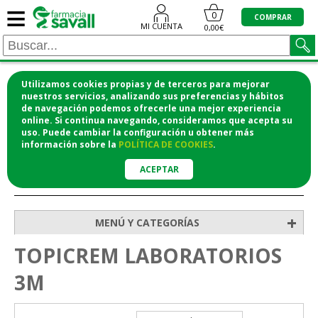
≡
0
COMPRAR
MI CUENTA
0,00€
Utilizamos cookies propias y de terceros para mejorar
¡COMPRA CÓMODAMENTE DESDE CASA Y RECOGE
nuestros servicios, analizando sus preferencias y hábitos
de navegación podemos ofrecerle una mejor experiencia
EN LA FARMACIA!
online. Si continua navegando, consideramos que acepta su
o si lo prefieres te lo mandamos a casa
uso. Puede cambiar la configuración u obtener
más
información
sobre la
POLÍTICA DE COOKIES
.
ACEPTAR
>
Inicio
+
MENÚ Y CATEGORÍAS
TOPICREM LABORATORIOS
3M