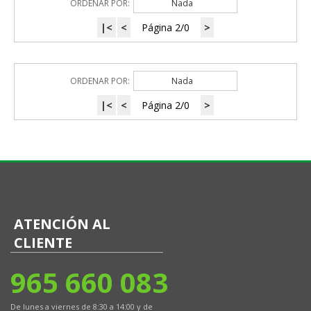
ORDENAR POR:
Nada
|<
<
Página 2/0
>
ORDENAR POR:
Nada
|<
<
Página 2/0
>
ATENCIÓN AL
CLIENTE
965 660 083
De lunes a viernes de 8:30 a 14:00 y de