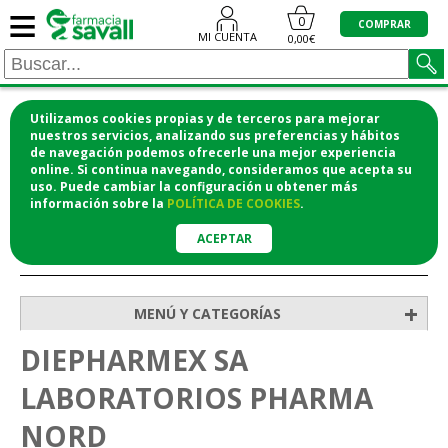
≡
0
COMPRAR
MI CUENTA
0,00€
Utilizamos cookies propias y de terceros para mejorar
¡COMPRA CÓMODAMENTE DESDE CASA Y RECOGE
nuestros servicios, analizando sus preferencias y hábitos
de navegación podemos ofrecerle una mejor experiencia
EN LA FARMACIA!
online. Si continua navegando, consideramos que acepta su
o si lo prefieres te lo mandamos a casa
uso. Puede cambiar la configuración u obtener
más
información
sobre la
POLÍTICA DE COOKIES
.
ACEPTAR
>
Inicio
+
MENÚ Y CATEGORÍAS
DIEPHARMEX SA
LABORATORIOS PHARMA
NORD