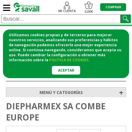
≡
0
COMPRAR
MI CUENTA
0,00€
Utilizamos cookies propias y de terceros para mejorar
¡COMPRA CÓMODAMENTE DESDE CASA Y RECOGE
nuestros servicios, analizando sus preferencias y hábitos
de navegación podemos ofrecerle una mejor experiencia
EN LA FARMACIA!
online. Si continua navegando, consideramos que acepta su
o si lo prefieres te lo mandamos a casa
uso. Puede cambiar la configuración u obtener
más
información
sobre la
POLÍTICA DE COOKIES
.
ACEPTAR
>
Inicio
+
MENÚ Y CATEGORÍAS
DIEPHARMEX SA COMBE
EUROPE