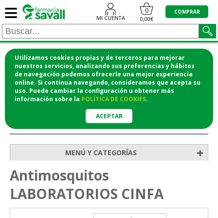
≡
0
COMPRAR
MI CUENTA
0,00€
Utilizamos cookies propias y de terceros para mejorar
¡COMPRA CÓMODAMENTE DESDE CASA Y RECOGE
nuestros servicios, analizando sus preferencias y hábitos
de navegación podemos ofrecerle una mejor experiencia
EN LA FARMACIA!
online. Si continua navegando, consideramos que acepta su
o si lo prefieres te lo mandamos a casa
uso. Puede cambiar la configuración u obtener
más
información
sobre la
POLÍTICA DE COOKIES
.
ACEPTAR
>
>
>
Inicio
Higiene y cosmética
Cuidado corporal
Antimosquitos
+
MENÚ Y CATEGORÍAS
Antimosquitos
LABORATORIOS CINFA