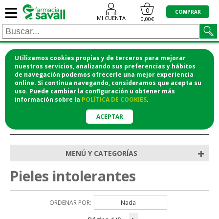
≡
0
COMPRAR
MI CUENTA
0,00€
Utilizamos cookies propias y de terceros para mejorar
¡COMPRA CÓMODAMENTE DESDE CASA Y RECOGE
nuestros servicios, analizando sus preferencias y hábitos
de navegación podemos ofrecerle una mejor experiencia
EN LA FARMACIA!
online. Si continua navegando, consideramos que acepta su
o si lo prefieres te lo mandamos a casa
uso. Puede cambiar la configuración u obtener
más
información
sobre la
POLÍTICA DE COOKIES
.
ACEPTAR
>
>
>
Inicio
Higiene y cosmética
Cosmética facial
Pieles intolerantes
+
MENÚ Y CATEGORÍAS
Pieles intolerantes
ORDENAR POR:
Nada