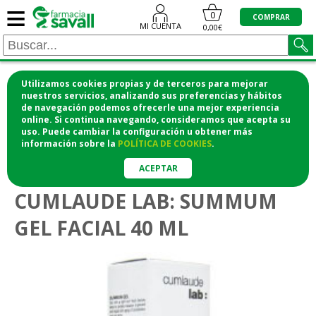
≡
0
COMPRAR
MI CUENTA
0,00€
Utilizamos cookies propias y de terceros para mejorar
¡COMPRA CÓMODAMENTE DESDE CASA Y RECOGE
nuestros servicios, analizando sus preferencias y hábitos
de navegación podemos ofrecerle una mejor experiencia
EN LA FARMACIA!
online. Si continua navegando, consideramos que acepta su
o si lo prefieres te lo mandamos a casa
uso. Puede cambiar la configuración u obtener
más
información
sobre la
POLÍTICA DE COOKIES
.
>
>
Higiene y cosmética
Cosmética facial
Antiedad
ACEPTAR
CUMLAUDE LAB: SUMMUM
GEL FACIAL 40 ML