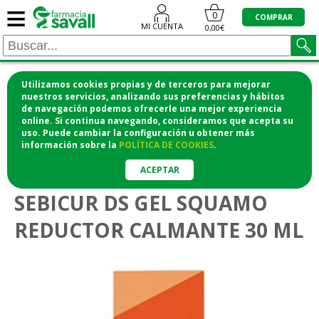
≡
0
COMPRAR
MI CUENTA
0,00€
Utilizamos cookies propias y de terceros para mejorar
¡COMPRA CÓMODAMENTE DESDE CASA Y RECOGE
nuestros servicios, analizando sus preferencias y hábitos
de navegación podemos ofrecerle una mejor experiencia
EN LA FARMACIA!
online. Si continua navegando, consideramos que acepta su
o si lo prefieres te lo mandamos a casa
uso. Puede cambiar la configuración u obtener
más
información
sobre la
POLÍTICA DE COOKIES
.
>
>
Higiene y cosmética
Cosmética facial
Dermatitis seborreica
ACEPTAR
SEBICUR DS GEL SQUAMO
REDUCTOR CALMANTE 30 ML