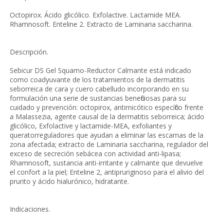
Octopirox. Ácido glicólico. Exfolactive. Lactamide MEA.
Rhamnosoft. Enteline 2. Extracto de Laminaria saccharina.
Descripción.
Sebicur DS Gel Squamo-Reductor Calmante está indicado
como coadyuvante de los tratamientos de la dermatitis
seborreica de cara y cuero cabelludo incorporando en su
formulación una serie de sus­tancias beneficiosas para su
cuidado y prevención: octopirox, antimicótico específico frente
a Malassezia, agente causal de la dermatitis seborreica; ácido
glicólico, Exfolactive y lactamide-MEA, exfoliantes y
queratorreguladores que ayudan a eliminar las escamas de la
zona afectada; extracto de Laminaria saccharina, regulador del
exceso de secreción sebácea con actividad anti-lipasa;
Rhamnosoft, sustancia anti-irritante y calmante que devuelve
el confort a la piel; Enteline 2, antipruriginoso para el alivio del
prurito y ácido hialurónico, hidratante.
Indicaciones.