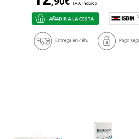
,90€
I.V.A. incluído
V
AÑADIR A LA CESTA