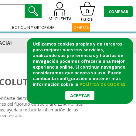
0
COMPRAR
MI CUENTA
0,00€
BOTIQUÍN Y ORTOPEDIA
OFERTAS
ACIA!
Utilizamos cookies propias y de terceros
para mejorar nuestros servicios,
analizando sus preferencias y hábitos de
navegación podemos ofrecerle una mejor
experiencia online. Si continua navegando,
consideramos que acepta su uso. Puede
cambiar la configuración u obtener
más
COLUTORIO 500 ML
información
sobre la
POLÍTICA DE COOKIES
.
ACEPTAR
ficante del triclosan al 0.15% libre y
ries del fluoruro de sodio al 0.22%. Por sus
as, ayuda a reducir la inflamación de las
buen estado.