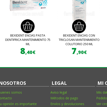
BEXIDENT ENCIAS PASTA
BEXIDENT ENCIAS CON
DENTIFRICA MANTENIMIENTO 75
TRICLOSAN MANTENIMIENTO
ML
COLUTORIO 250 ML
8
7
,40€
,90€
NOSOTROS
LEGAL
MI 
uienes somos
Aviso legal
Mis da
ontacto
Métodos de pago
Pedido
u opinión es importante
Envíos y devoluciones
Ver ce