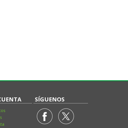
CUENTA
SÍGUENOS
tos
s
sta