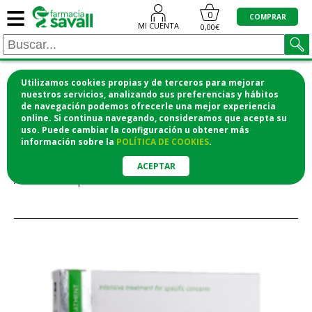
≡
0
COMPRAR
MI CUENTA
0,00€
Utilizamos cookies propias y de terceros para mejorar
¡COMPRA CÓMODAMENTE DESDE CASA Y RECOGE
nuestros servicios, analizando sus preferencias y hábitos
de navegación podemos ofrecerle una mejor experiencia
EN LA FARMACIA!
online. Si continua navegando, consideramos que acepta su
o si lo prefieres te lo mandamos a casa
uso. Puede cambiar la configuración u obtener
más
información
sobre la
POLÍTICA DE COOKIES
.
Error
ACEPTAR
Artículo no disponible